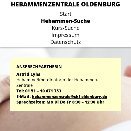
HEBAMMENZENTRALE OLDENBURG
HEBAMMENZENTRALE OLDENBURG
Start
Start
Hebammen-Suche
Hebammen-Suche
Kurs-Suche
Kurs-Suche
Impressum
Impressum
Datenschutz
Datenschutz
ANSPRECHPARTNERIN
Astrid Lyhs
Hebamme/Koordinatorin der Hebammen-
Zentrale
Tel: 01 51 – 10 671 753
E-Mail:
hebammenzentrale@skf-oldenburg.de
Sprechzeiten: Mo Di Do Fr 8:30 – 12:30 Uhr