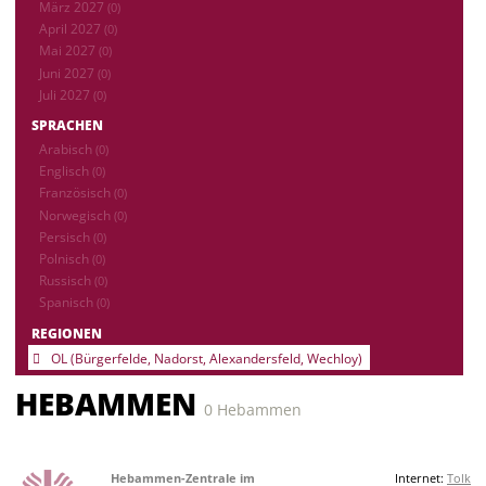
März 2027
(0)
April 2027
(0)
Mai 2027
(0)
Juni 2027
(0)
Juli 2027
(0)
SPRACHEN
Arabisch
(0)
Englisch
(0)
Französisch
(0)
Norwegisch
(0)
Persisch
(0)
Polnisch
(0)
Russisch
(0)
Spanisch
(0)
REGIONEN
OL (Bürgerfelde, Nadorst, Alexandersfeld, Wechloy)
HEBAMMEN
0 Hebammen
Hebammen-Zentrale im
Internet:
Tolk