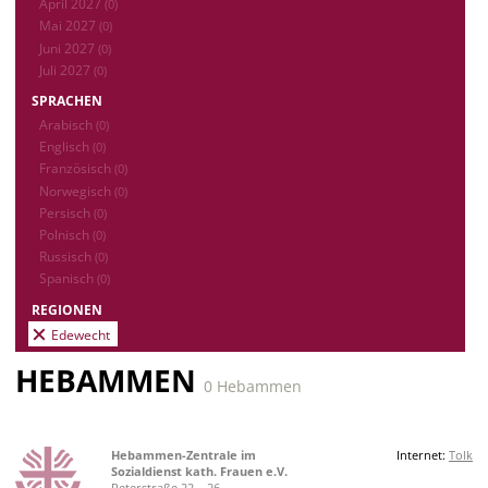
April 2027
(0)
Mai 2027
(0)
Juni 2027
(0)
Juli 2027
(0)
SPRACHEN
Arabisch
(0)
Englisch
(0)
Französisch
(0)
Norwegisch
(0)
Persisch
(0)
Polnisch
(0)
Russisch
(0)
Spanisch
(0)
REGIONEN
Edewecht
HEBAMMEN
0 Hebammen
Hebammen-Zentrale im
Internet:
Tolk
Sozialdienst kath. Frauen e.V.
Peterstraße 22 – 26