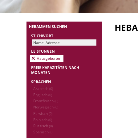
HEB
HEBAMMEN SUCHEN
STICHWORT
LEISTUNGEN
Hausgeburten
FREIE KAPAZITÄTEN NACH
MONATEN
SPRACHEN
Arabisch
(0)
Englisch
(0)
Französisch
(0)
Norwegisch
(0)
Persisch
(0)
Polnisch
(0)
Russisch
(0)
Spanisch
(0)