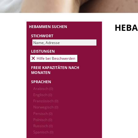
HEB
HEBAMMEN SUCHEN
STICHWORT
LEISTUNGEN
Hilfe bei Beschwerden
FREIE KAPAZITÄTEN NACH
MONATEN
SPRACHEN
Arabisch
(0)
Englisch
(0)
Französisch
(0)
Norwegisch
(0)
Persisch
(0)
Polnisch
(0)
Russisch
(0)
Spanisch
(0)