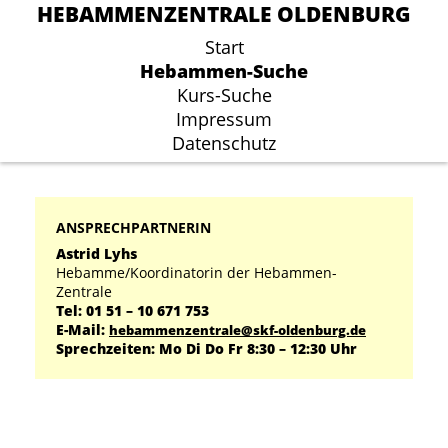
HEBAMMENZENTRALE OLDENBURG
HEBAMMENZENTRALE OLDENBURG
Start
Start
Hebammen-Suche
Hebammen-Suche
Kurs-Suche
Kurs-Suche
Impressum
Impressum
Datenschutz
Datenschutz
ANSPRECHPARTNERIN
Astrid Lyhs
Hebamme/Koordinatorin der Hebammen-
Zentrale
Tel: 01 51 – 10 671 753
E-Mail:
hebammenzentrale@skf-oldenburg.de
Sprechzeiten: Mo Di Do Fr 8:30 – 12:30 Uhr