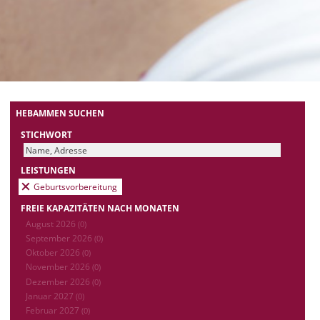
HEBAMMEN SUCHEN
STICHWORT
LEISTUNGEN
Geburtsvorbereitung
FREIE KAPAZITÄTEN NACH MONATEN
August 2026
(0)
September 2026
(0)
Oktober 2026
(0)
November 2026
(0)
Dezember 2026
(0)
Januar 2027
(0)
Februar 2027
(0)