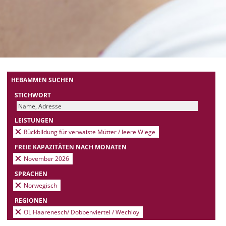
HEBAMMEN SUCHEN
STICHWORT
LEISTUNGEN
Rückbildung für verwaiste Mütter / leere Wiege
FREIE KAPAZITÄTEN NACH MONATEN
November 2026
SPRACHEN
Norwegisch
REGIONEN
OL Haarenesch/ Dobbenviertel / Wechloy