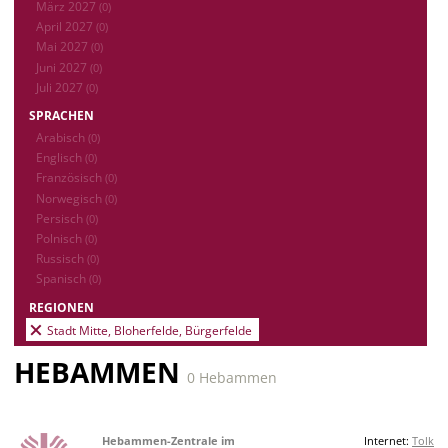
März 2027
(0)
April 2027
(0)
Mai 2027
(0)
Juni 2027
(0)
Juli 2027
(0)
SPRACHEN
Arabisch
(0)
Englisch
(0)
Französisch
(0)
Norwegisch
(0)
Persisch
(0)
Polnisch
(0)
Russisch
(0)
Spanisch
(0)
REGIONEN
Stadt Mitte, Bloherfelde, Bürgerfelde
HEBAMMEN
0 Hebammen
Hebammen-Zentrale im
Internet:
Tolk