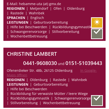
E-Mail: hebamme-uta (at) gmx.de
REGIONEN
Metjendorf
Ofen
Oldenburg
Rastede
Wahnbek
SPRACHEN
Englisch
LEISTUNGEN
Geburtsvorbereitung
Hilfe bei Beschwerden
Rückbildungsgymnastik
Schwangerenvorsorge
Stillvorbereitung
Wochenbettbetreuung
CHRISTINE LAMBERT
0441-9608030
0151-51039443
und
Ofenerdieker Str. 48b, 26125 Oldenburg
In Google-
Maps öffnen
REGIONEN
Oldenburg
Rastede
Wahnbek
LEISTUNGEN
Geburtsvorbereitung
Hilfe bei Beschwerden
Rückbildung für verwaiste Mütter / leere Wiege
Rückbildungsgymnastik
Schwangerenvorsorge
Stillvorbereitung
Wochenbettbetreuung