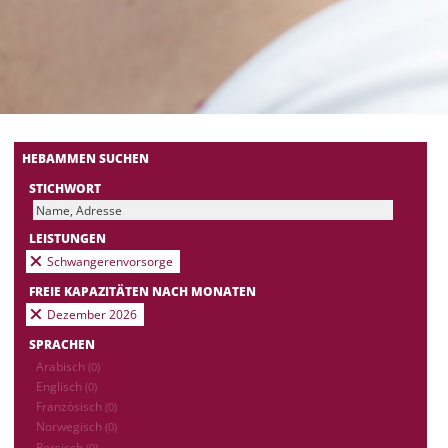
HEBAMMEN SUCHEN
STICHWORT
LEISTUNGEN
Schwangerenvorsorge
FREIE KAPAZITÄTEN NACH MONATEN
Dezember 2026
SPRACHEN
Arabisch
(0)
Englisch
(0)
Französisch
(0)
Norwegisch
(0)
Persisch
(0)