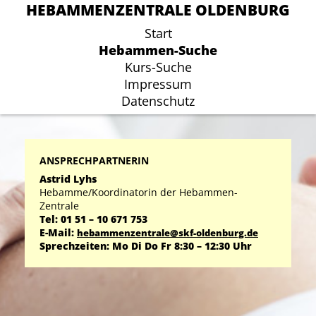
HEBAMMENZENTRALE OLDENBURG
HEBAMMENZENTRALE OLDENBURG
Start
Start
Hebammen-Suche
Hebammen-Suche
Kurs-Suche
Kurs-Suche
Impressum
Impressum
Datenschutz
Datenschutz
ANSPRECHPARTNERIN
Astrid Lyhs
Hebamme/Koordinatorin der Hebammen-
Zentrale
Tel: 01 51 – 10 671 753
E-Mail:
hebammenzentrale@skf-oldenburg.de
Sprechzeiten: Mo Di Do Fr 8:30 – 12:30 Uhr