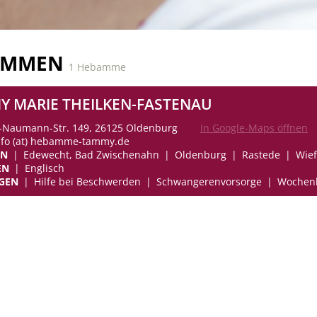
AMMEN
1 Hebamme
Y MARIE THEILKEN-FASTENAU
h-Naumann-Str. 149, 26125 Oldenburg
In Google-Maps öffnen
info (at) hebamme-tammy.de
EN
Edewecht, Bad Zwischenahn
Oldenburg
Rastede
Wief
EN
Englisch
GEN
Hilfe bei Beschwerden
Schwangerenvorsorge
Wochenb