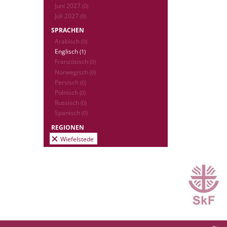
Juni 2027
(0)
Juli 2027
(0)
SPRACHEN
Arabisch
(0)
Englisch
(1)
Französisch
(0)
Norwegisch
(0)
Persisch
(0)
Polnisch
(0)
Russisch
(0)
Spanisch
(0)
REGIONEN
Wiefelstede