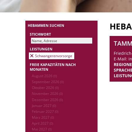
HEB
HEBAMMEN SUCHEN
STICHWORT
TAMM
LEISTUNGEN
Friedric
Schwangerenvorsorge
E-Mail: 
REGION
FREIE KAPAZITÄTEN NACH
MONATEN
SPRACH
LEISTUN
August 2026
(0)
September 2026
(0)
Oktober 2026
(0)
November 2026
(0)
Dezember 2026
(0)
Januar 2027
(0)
Februar 2027
(0)
März 2027
(0)
April 2027
(0)
Mai 2027
(0)